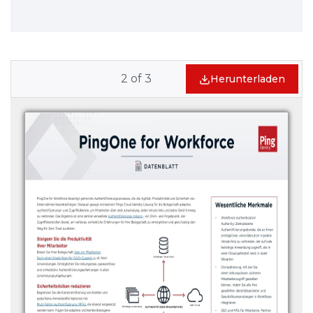
2
of
3
Herunterladen