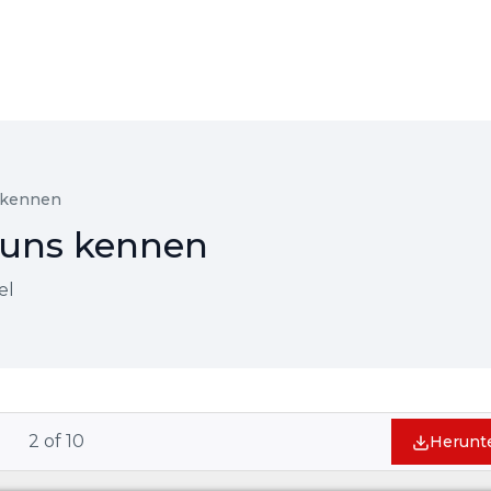
s kennen
 uns kennen
el
2
of
10
Herunt