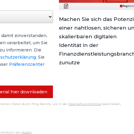
Machen Sie sich das Potenzi
einer nahtlosen, sicheren u
 damit einverstanden,
skalierbaren digitalen
n verarbeitet, um Sie
Identität in der
u informieren. Die
Finanzdienstleistungsbranc
schutzerklärung
. Sie
zunutze
nser
Präferenzcenter
erial hier downloaden
önlichen Daten durch Ping Identity, wie in der
Datenschutzrichtlinie
beschrieben,
nterstützt von
Hushly
-