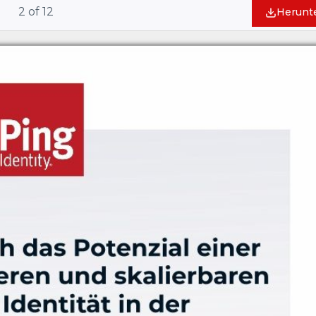
2
of
12
Herunt