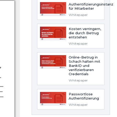
Authentifizierungsinstanz
für Mitarbeiter
Whitepaper
Kosten verringern,
die durch Betrug
entstehen
Whitepaper
Online-Betrug in
Schach halten mit
BankID und
verifizierbaren
Credentials
Whitepaper
Passwortlose
Authentifizierung
Whitepaper