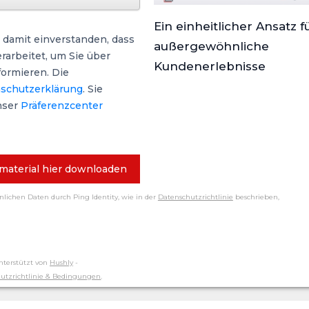
Ein einheitlicher Ansatz f
 damit einverstanden, dass
außergewöhnliche
arbeitet, um Sie über
Kundenerlebnisse
formieren. Die
schutzerklärung
. Sie
nser
Präferenzcenter
material hier downloaden
önlichen Daten durch Ping Identity, wie in der
Datenschutzrichtlinie
beschrieben,
nterstützt von
Hushly
-
utzrichtlinie & Bedingungen
.